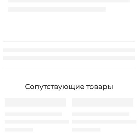
Сопутствующие товары
БЕСПРОВОДНЫЕ ВИДЕОКАМЕРЫ
БЕСПРОВОДНЫЕ ВИДЕОКАМЕРЫ
Беспроводная IP камера TP-LlNK Tapo C325 ColorPro
Беспроводная IP камера TP-
1.560,00
MDL
3.390,00
MDL