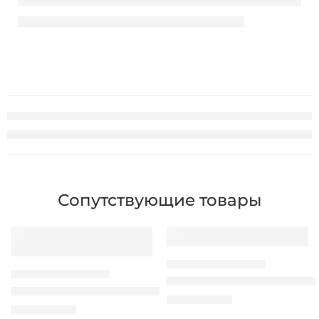
Сопутствующие товары
ВЕСЫ ПЛАТФОРМЕННЫЕ
ВЕСЫ ПЛАТФОРМЕННЫЕ
Весы платформенные CAS PB
Весы платформенные T-Scale (300kg)
4.900,00
MDL
5.900,00
MDL