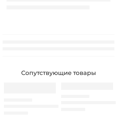
Сопутствующие товары
СИСТЕМА ERGOPOS
СИСТЕМА ERGOPOS
Держатель ErgoPOS для бан
Держатель ErgoPOS Flex для монитора All in One
1.290,00
MDL
1.460,00
MDL