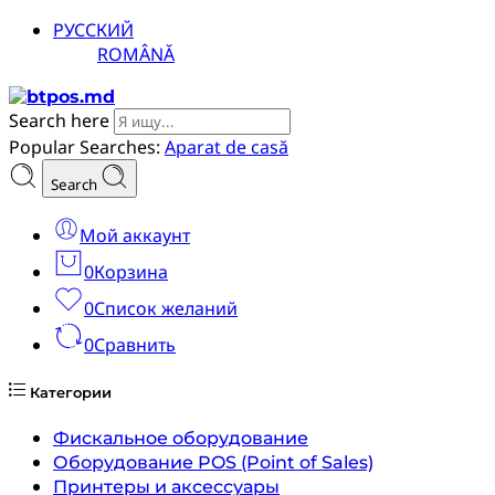
РУССКИЙ
ROMÂNĂ
Search here
Popular Searches:
Aparat de casă
Search
Мой аккаунт
0
Корзина
0
Список желаний
0
Сравнить
Категории
Фискальное оборудование
Оборудование POS (Point of Sales)
Принтеры и аксессуары