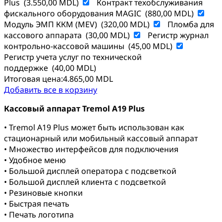
Plus
(
3.550,00
MDL
)
Контракт техобслуживания
фискального оборудования MAGIC
(
880,00
MDL
)
Модуль ЭМП ККМ (MEV)
(
320,00
MDL
)
Пломба для
кассового аппарата
(
30,00
MDL
)
Регистр журнал
контрольно-кассовой машины
(
45,00
MDL
)
Регистр учета услуг по технической
поддержке
(
40,00
MDL
)
Итоговая цена:
4.865,00
MDL
Добавить все в корзину
Кассовый аппарат Tremol A19 Plus
• Tremol A19 Plus может быть использован как
стационарный или мобильный кассовый аппарат
• Множество интерфейсов для подключения
• Удобное меню
• Большой дисплей оператора с подсветкой
• Большой дисплей клиента с подсветкой
• Резиновые кнопки
• Быстрая печать
• Печать логотипа