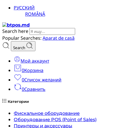
РУССКИЙ
ROMÂNĂ
Search here
Popular Searches:
Aparat de casă
Search
Мой аккаунт
0
Корзина
0
Список желаний
0
Сравнить
Категории
Фискальное оборудование
Оборудование POS (Point of Sales)
Принтеры и аксессуары