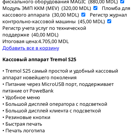
фискального оборудования MAGIC
(
880,00
MDL
)
Модуль ЭМП ККМ (MEV)
(
320,00
MDL
)
Пломба для
кассового аппарата
(
30,00
MDL
)
Регистр журнал
контрольно-кассовой машины
(
45,00
MDL
)
Регистр учета услуг по технической
поддержке
(
40,00
MDL
)
Итоговая цена:
4.705,00
MDL
Добавить все в корзину
Кассовый аппарат Tremol S25
• Tremol S25 самый простой и удобный кассовый
аппарат новейшего поколения
• Питание через МicroUSB порт, поддерживает
питание от PoweBank
• Удобное меню
• Большой дисплей оператора с подсветкой
• Большой дисплей клиента с подсветкой
• Резиновые кнопки
• Быстрая печать
• Печать логотипа