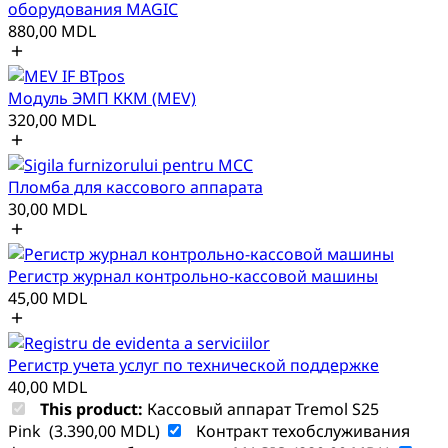
оборудования MAGIC
880,00
MDL
Модуль ЭМП ККМ (MEV)
320,00
MDL
Пломба для кассового аппарата
30,00
MDL
Регистр журнал контрольно-кассовой машины
45,00
MDL
Регистр учета услуг по технической поддержке
40,00
MDL
This product:
Кассовый аппарат Tremol S25
Pink
(
3.390,00
MDL
)
Контракт техобслуживания