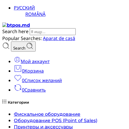
РУССКИЙ
ROMÂNĂ
Search here
Popular Searches:
Aparat de casă
Search
Мой аккаунт
0
Корзина
0
Список желаний
0
Сравнить
Категории
Фискальное оборудование
Оборудование POS (Point of Sales)
Принтеры и аксессуары