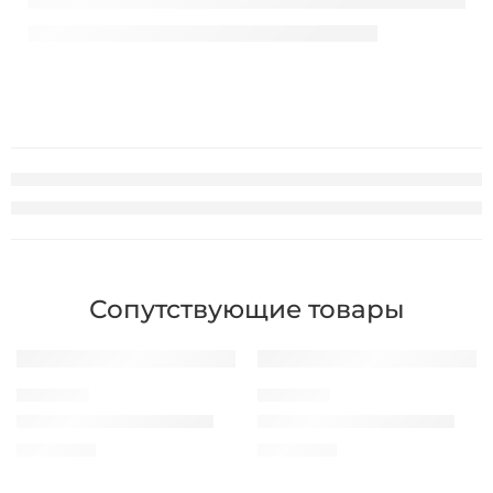
Сопутствующие товары
КАБЕЛЬ UTP
КАБЕЛЬ UTP
Patch cord UTP Zoll 0.8m
Patch cord UTP Zoll 1.5m
40,00
MDL
60,00
MDL