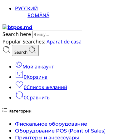
РУССКИЙ
ROMÂNĂ
Search here
Popular Searches:
Aparat de casă
Search
Мой аккаунт
0
Корзина
0
Список желаний
0
Сравнить
Категории
Фискальное оборудование
Оборудование POS (Point of Sales)
Принтеры и аксессуары