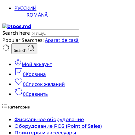
РУССКИЙ
ROMÂNĂ
Search here
Popular Searches:
Aparat de casă
Search
Мой аккаунт
0
Корзина
0
Список желаний
0
Сравнить
Категории
Фискальное оборудование
Оборудование POS (Point of Sales)
Принтеры и аксессуары