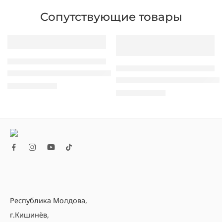
Сопутствующие товары
МОБИЛЬНЫЕ ТЕРМИНАЛЫ СБОРА ДАННЫХ
МОБИЛЬНЫЕ ТЕРМИНАЛЫ СБОРА ДАННЫХ
Терминал Сбора Данных Urovo U2
Терминал Сбора Данных New
12.850,00
MDL
13.380,00
MDL
Республика Молдова,
г.Кишинёв,