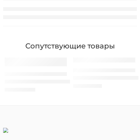
Сопутствующие товары
МОБИЛЬНЫЕ ТЕРМИНАЛЫ СБОРА ДАННЫХ
МОБИЛЬНЫЕ ТЕРМИНАЛЫ СБОРА ДАННЫХ
Терминал Сбора Данных Su
Терминал Сбора Данных Honeywell Dolphin CK65
4.260,00
MDL
22.310,00
MDL