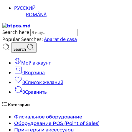
РУССКИЙ
ROMÂNĂ
Search here
Popular Searches:
Aparat de casă
Search
Мой аккаунт
0
Корзина
0
Список желаний
0
Сравнить
Категории
Фискальное оборудование
Оборудование POS (Point of Sales)
Принтеры и аксессуары