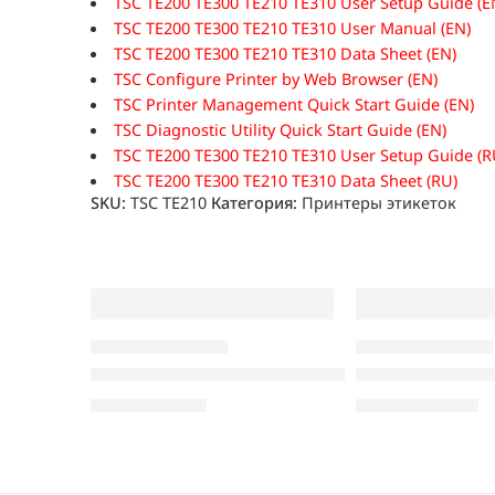
TSC TE200 TE300 TE210 TE310 User Setup Guide (E
TSC TE200 TE300 TE210 TE310 User Manual (EN)
TSC TE200 TE300 TE210 TE310 Data Sheet (EN)
TSC Configure Printer by Web Browser (EN)
TSC Printer Management Quick Start Guide (EN)
TSC Diagnostic Utility Quick Start Guide (EN)
TSC TE200 TE300 TE210 TE310 User Setup Guide (R
TSC TE200 TE300 TE210 TE310 Data Sheet (RU)
SKU:
TSC TE210
Категория:
Принтеры этикеток
ПРИНТЕРЫ ЭТИКЕТОК
ПРИНТЕРЫ ЭТИКЕТОК
TSC MH241P (114mm, USB, RS232, LAN)
Принтер этикеток Godex DT2X (57mm, USB, R
Принтер этикет
5.290,00
MDL
19.490,00
MDL