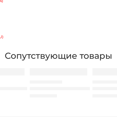
N)
U)
Сопутствующие товары
ПРИНТЕРЫ ЭТИКЕТОК
ПРИНТЕРЫ ЭТИ
S-232, LAN)
ок Godex ZX430i+ (118mm, USB, RS232, Lan)
Принтер этикеток Godex G500 (118mm, 
Принтер эт
6.790,00
MDL
3.760,00
MD