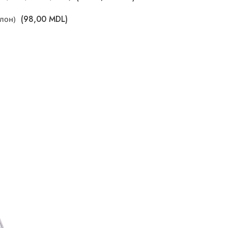
(
98,00
MDL
)
улон)