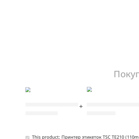
Поку
Пуско-наладочные 
Принтер этикеток TSC TE210 (110mm, USB, RS
800,00
MDL
6.790,00
MDL
This product:
Принтер этикеток TSC TE210 (110m