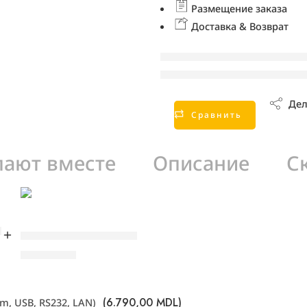
Размещение заказа
Доставка & Возврат
смотрят это п
Дел
Сравнить
пают вместе
Описание
С
работы
232, LAN)
Термоэтикетка пластик 52*30 TT (1000 этикет/рулон
98,00
MDL
(
6.790,00
MDL
)
m, USB, RS232, LAN)