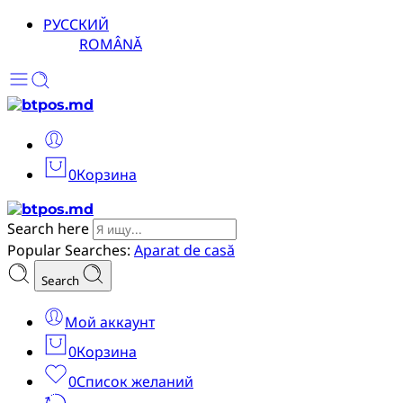
РУССКИЙ
ROMÂNĂ
0
Корзина
Search here
Popular Searches:
Aparat de casă
Search
Мой аккаунт
0
Корзина
0
Список желаний