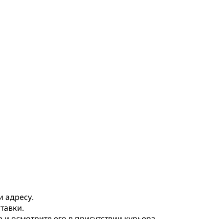
и адресу.
тавки.
и осмотрите его в присутствии курьера.