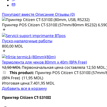
Покупают вместе
Описание
Отзывы (0)
Принтер POS Citizen CT-S310II (57mm/80mm RS232)
6.59
Пуско-наладочные работы
800,00
MDL
Термолента для чеков 80mm x 40m (BPA Free)
12,50
MDL
Первоначальная цена составляла 12,50 MDL.
This product:
Принтер POS Citizen CT-S310II (57mm
(BPA Free)
(
11,95
MDL
)
Итоговая цена:
7.401,95
MDL
Добавить все в корзину
Принтер Citizen CT-S310II