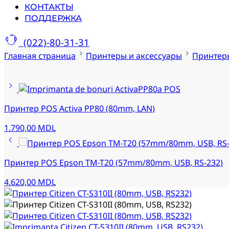
КОНТАКТЫ
ПОДДЕРЖКА
(022)-80-31-31
Главная страница
Принтеры и аксессуары
Принтер
Принтер POS Activa PP80 (80mm, LAN)
1.790,00
MDL
Принтер POS Epson TM-T20 (57mm/80mm, USB, RS-232)
4.620,00
MDL