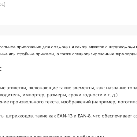
DL
)
альное приложение для создания и печати этикеток с штрихкодами 
ные или струйные принтеры, а также специализированные термопринт
:
е этикетки, включающие такие элементы, как: название това
дитель, импортер, размеры, сроки годности и т. д.).
ие произвольного текста, изображений (например, логотипо
ты штрихкодов, такие как
EAN-13
и
EAN-8
, что обеспечивает 
и принтерами для этикеток, так и с обычными.