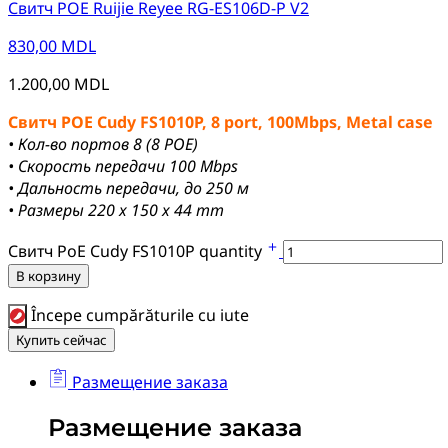
Свитч POE Ruijie Reyee RG-ES106D-P V2
830,00
MDL
1.200,00
MDL
Свитч POE Cudy FS1010P, 8 port, 100Mbps, Metal case
• Кол-во портов 8 (8 POE)
• Скорость передачи 100 Mbps
• Дальность передачи, до 250 м
• Размеры 220 x 150 x 44 mm
Свитч PoE Cudy FS1010P quantity
В корзину
Începe cumpărăturile cu iute
Купить сейчас
Размещение заказа
Размещение заказа