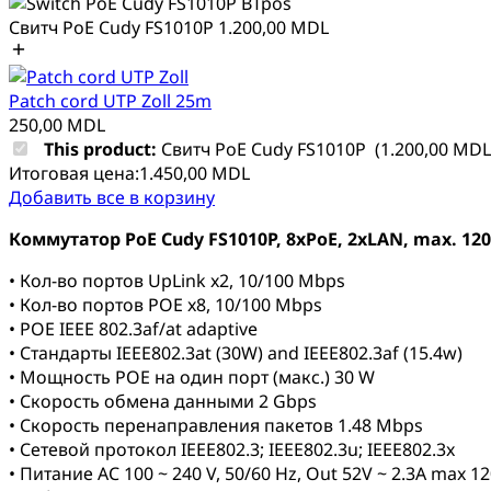
Свитч PoE Cudy FS1010P
1.200,00
MDL
Patch cord UTP Zoll 25m
250,00
MDL
This product:
Свитч PoE Cudy FS1010P
(
1.200,00
MDL
Итоговая цена:
1.450,00
MDL
Добавить все в корзину
Коммутатор PoE Cudy FS1010P, 8xPoE, 2xLAN, max. 120
• Кол-во портов UpLink x2, 10/100 Mbps
• Кол-во портов POE x8, 10/100 Mbps
• POE IEEE 802.3af/at adaptive
• Стандарты IEEE802.3at (30W) and IEEE802.3af (15.4w)
• Мощность POE на один порт (макс.) 30 W
• Скорость обмена данными 2 Gbps
• Скорость перенаправления пакетов 1.48 Mbps
• Сетевой протокол IEEE802.3; IEEE802.3u; IEEE802.3x
• Питание AC 100 ~ 240 V, 50/60 Hz, Out 52V ~ 2.3A max 1