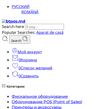
РУССКИЙ
ROMÂNĂ
Search here
Popular Searches:
Aparat de casă
Search
Мой аккаунт
0
Корзина
0
Список желаний
0
Сравнить
Категории
Фискальное оборудование
Оборудование POS (Point of Sales)
Принтеры и аксессуары