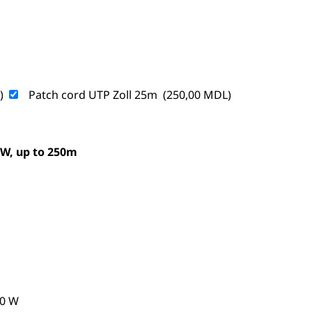
)
Patch cord UTP Zoll 25m
(
250,00
MDL
)
W, up to 250m
20 W