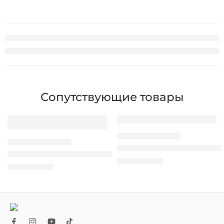
Сопутствующие товары
ПРОВОДНЫЕ СКАНЕРА
ПРОВОДНЫЕ СКАНЕРА
Сканер штрих-кодов Honeywe
Сканер штрих-кодов HPRT N170 (2D)
1.390,00
MDL
1.460,00
MDL