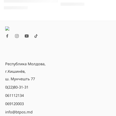
Сканер штрих-кодов Newland FR5080-B-20 Pearl (2D)
5.090,00
MDL
3.210,00
MDL
Республика Молдова,
г.Кишинёв,
ш. Мунчешть 77
0(22)80-31-31
061112134
069120003
info@btpos.md