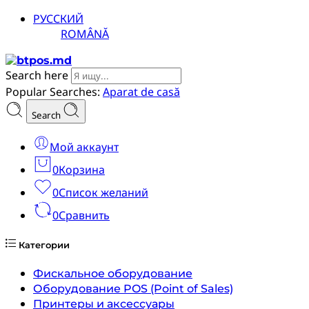
РУССКИЙ
ROMÂNĂ
Search here
Popular Searches:
Aparat de casă
Search
Мой аккаунт
0
Корзина
0
Список желаний
0
Сравнить
Категории
Фискальное оборудование
Оборудование POS (Point of Sales)
Принтеры и аксессуары