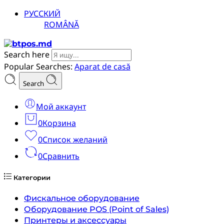
РУССКИЙ
ROMÂNĂ
Search here
Popular Searches:
Aparat de casă
Search
Мой аккаунт
0
Корзина
0
Список желаний
0
Сравнить
Категории
Фискальное оборудование
Оборудование POS (Point of Sales)
Принтеры и аксессуары