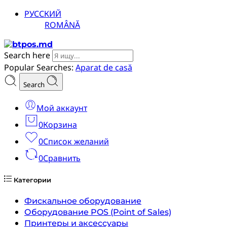
РУССКИЙ
ROMÂNĂ
Search here
Popular Searches:
Aparat de casă
Search
Мой аккаунт
0
Корзина
0
Список желаний
0
Сравнить
Категории
Фискальное оборудование
Оборудование POS (Point of Sales)
Принтеры и аксессуары