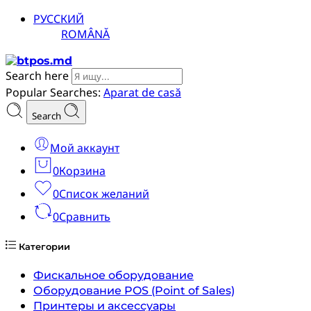
РУССКИЙ
ROMÂNĂ
Search here
Popular Searches:
Aparat de casă
Search
Мой аккаунт
0
Корзина
0
Список желаний
0
Сравнить
Категории
Фискальное оборудование
Оборудование POS (Point of Sales)
Принтеры и аксессуары