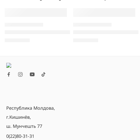
ЯЩИКИ ДЛЯ КЛЮЧЕЙ
ЯЩИКИ ДЛЯ КЛЮЧЕЙ
Ящик для ключей с кодовым замком
Ящик для ключей (48 шт) с
420,00
MDL
550,00
MDL
Республика Молдова,
г.Кишинёв,
ш. Мунчешть 77
0(22)80-31-31