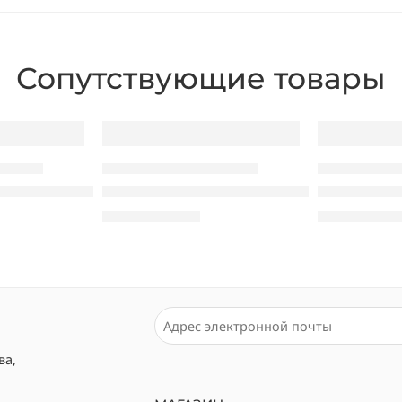
Сопутствующие товары
 IN ONE
КОМПЬЮТЕРЫ POS ALL IN ONE
КОМПЬЮТЕРЫ PO
l Mount KD22 (RAM 8GB, SSD 128GB)
All in one Adpos T320 (i5, 8GB RAM, 128G
All in one 
14.120,00
MDL
13.860,00
M
ва,