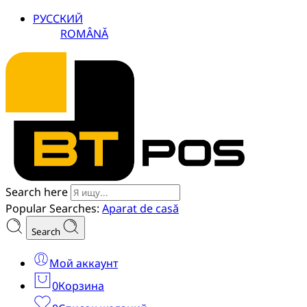
РУССКИЙ
ROMÂNĂ
Search here
Popular Searches:
Aparat de casă
Search
Мой аккаунт
0
Корзина