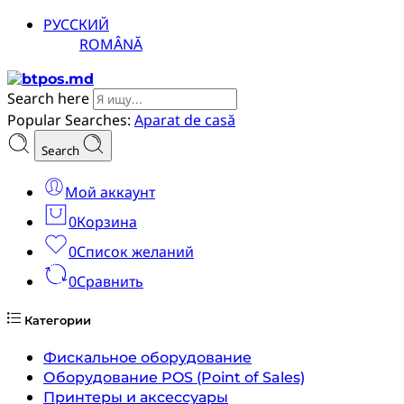
РУССКИЙ
ROMÂNĂ
Search here
Popular Searches:
Aparat de casă
Search
Мой аккаунт
0
Корзина
0
Список желаний
0
Сравнить
Категории
Фискальное оборудование
Оборудование POS (Point of Sales)
Принтеры и аксессуары