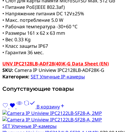
• Слот для карты памяти MicroSD/SD Max. 512 Gb
• Питание PoE(IEEE 802.3af)
• Напряжение питания DC 12V±25%
• Макс. потребление 5.0 W
• Рабочая температура -30+60 °C
• Размеры 161 x 62 x 63 mm
• Вес 0.33 Kg
• Класс защиты IP67
• Гарантия 36 мес.
UNV IPC2128LB-ADF28(40)K-G Data Sheet (EN)
SKU:
Camera IP Uniview IPC2128LB-ADF28K-G
Категория:
SET Уличные IP-камеры
Сопутствующие товары
В корзину
SET Уличные IP-камеры