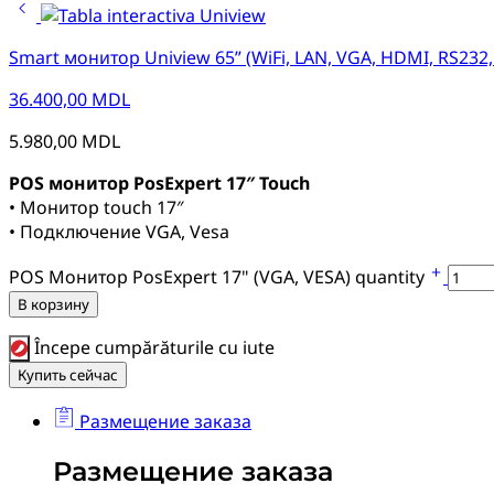
Smart монитор Uniview 65” (WiFi, LAN, VGA, HDMI, RS232,
36.400,00
MDL
5.980,00
MDL
POS монитор PosExpert 17″ Touch
• Монитор touch 17″
• Подключение VGA, Vesa
POS Монитор PosExpert 17" (VGA, VESA) quantity
В корзину
Începe cumpărăturile cu iute
Купить сейчас
Размещение заказа
Размещение заказа