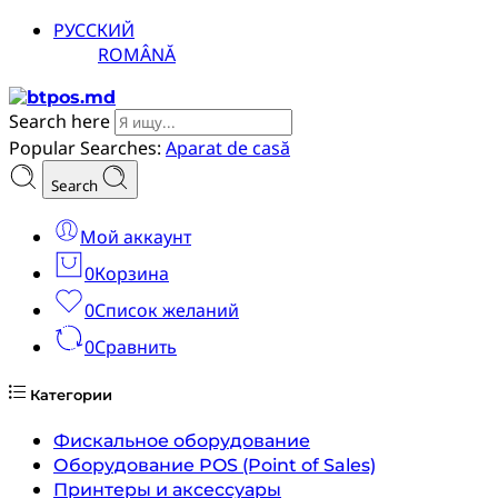
РУССКИЙ
ROMÂNĂ
Search here
Popular Searches:
Aparat de casă
Search
Мой аккаунт
0
Корзина
0
Список желаний
0
Сравнить
Категории
Фискальное оборудование
Оборудование POS (Point of Sales)
Принтеры и аксессуары