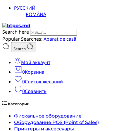
РУССКИЙ
ROMÂNĂ
Search here
Popular Searches:
Aparat de casă
Search
Мой аккаунт
0
Корзина
0
Список желаний
0
Сравнить
Категории
Фискальное оборудование
Оборудование POS (Point of Sales)
Принтеры и аксессуары