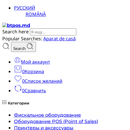
РУССКИЙ
ROMÂNĂ
Search here
Popular Searches:
Aparat de casă
Search
Мой аккаунт
0
Корзина
0
Список желаний
0
Сравнить
Категории
Фискальное оборудование
Оборудование POS (Point of Sales)
Принтеры и аксессуары