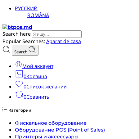
РУССКИЙ
ROMÂNĂ
Search here
Popular Searches:
Aparat de casă
Search
Мой аккаунт
0
Корзина
0
Список желаний
0
Сравнить
Категории
Фискальное оборудование
Оборудование POS (Point of Sales)
Принтеры и аксессуары