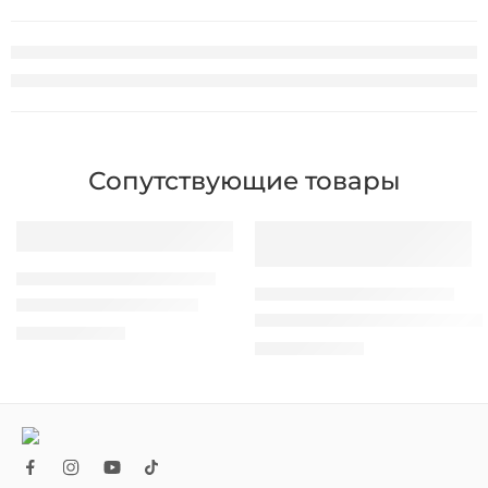
Сопутствующие товары
ПРИНТЕРЫ ПЛАСТИКОВЫХ КАРТ
ПРИНТЕРЫ ПЛАСТИКОВЫХ КАРТ
Ламинатор карт Evolis
Принтер карт Evolis Primacy 
42.500,00
MDL
45.000,00
MDL