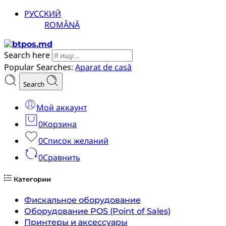
РУССКИЙ
ROMÂNĂ
Search here
Popular Searches:
Aparat de casă
Search
Мой аккаунт
0
Корзина
0
Список желаний
0
Сравнить
Категории
Фискальное оборудование
Оборудование POS (Point of Sales)
Принтеры и аксессуары