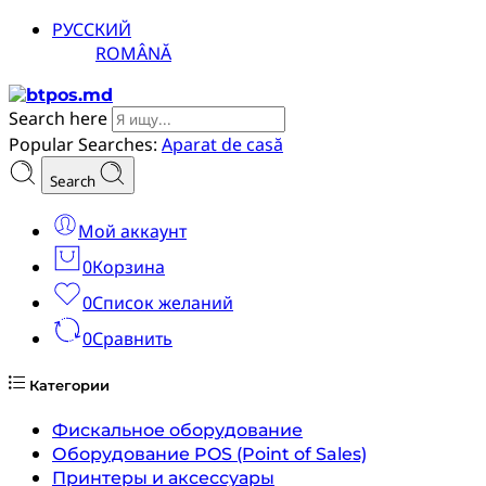
РУССКИЙ
ROMÂNĂ
Search here
Popular Searches:
Aparat de casă
Search
Мой аккаунт
0
Корзина
0
Список желаний
0
Сравнить
Категории
Фискальное оборудование
Оборудование POS (Point of Sales)
Принтеры и аксессуары