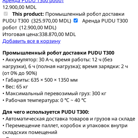
Аренда PUDU T300 робот
12.900,00
MDL
This product:
Промышленный робот доставки
PUDU T300
(
325.970,00
MDL
)
Аренда PUDU T300
робот
(
12.900,00
MDL
)
Итоговая цена:
338.870,00
MDL
Добавить все в корзину
Промышленный робот доставки PUDU T300
• Аккумулятор: 30 А·ч, время работы: 12 ч (без
нагрузки), 6 ч (полная нагрузка); время зарядки: 2 ч
(от 0% до 90%)
• Габариты: 635 × 500 × 1350 мм
• Вес: 65 кг
• Максимальный перевозимый груз: 300 кг
• Рабочая температура: 0 ℃ ~ 40 ℃
Для чего используется PUDU T300:
• Автоматическая доставка товаров и грузов на складе
• Перемещение паллет, коробок и упаковок внутри
складских помещений