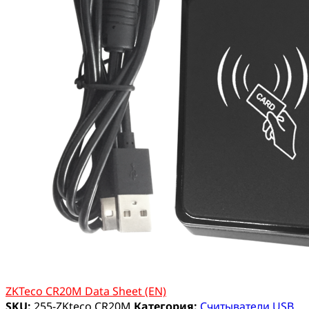
ZKTeco CR20M Data Sheet (EN)
SKU:
255-ZKteco CR20M
Категория:
Cчитыватели USB