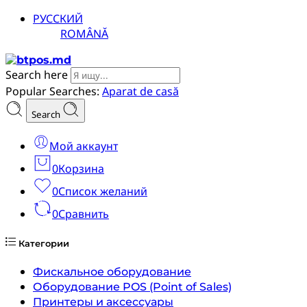
РУССКИЙ
ROMÂNĂ
Search here
Popular Searches:
Aparat de casă
Search
Мой аккаунт
0
Корзина
0
Список желаний
0
Сравнить
Категории
Фискальное оборудование
Оборудование POS (Point of Sales)
Принтеры и аксессуары