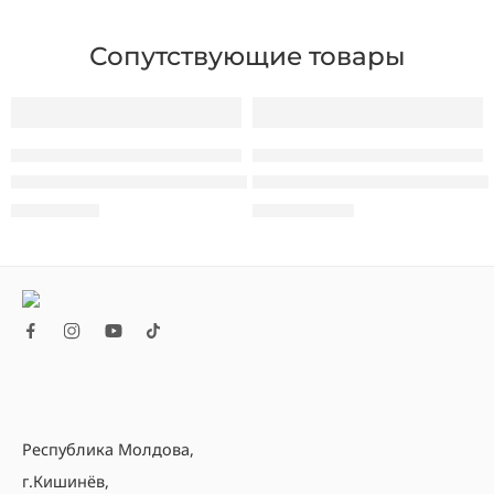
Сопутствующие товары
ПРОВОДНЫЕ И БЕСПРОВОДНЫЕ РОУТЕРЫ, POE
ПРОВОДНЫЕ И БЕСПРОВОДНЫЕ РОУТЕРЫ, POE
sh
-EG105G-P V2
Беспроводной роутер Ruijie Reyee RG-EW1200 Mesh
Роутер Ruijie Reyee RG-EG10
540,00
MDL
1.630,00
MDL
Республика Молдова,
г.Кишинёв,