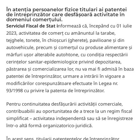
În atenția persoanelor fizice titulari ai patentei
de întreprinzător care desfășoară activitate în
domeniul comerțului.
Serviciul Fiscal de Stat i
nformează că, începând cu 01 iulie
2023, activitatea de comerț cu amănuntul la tarabe,
tejghele, tonete, în chioșcuri (gherete), pavilioane și din
autovehicule, precum și comerțul cu produse alimentare și
mărfuri ușor alterabile autohtone, cu condiția respectării
cerințelor sanitar-epidemiologice privind depozitarea,
păstrarea și comercializarea lor, nu va mai fi admisă în baza
patentei de întreprinzător, urmare a intrării în vigoare a
modificărilor corespunzătoare efectuate în Legea nr.
93/1998 cu privire la patenta de întreprinzător.
Pentru continuitatea desfășurării activității comerciale,
contribuabilii au oportunitatea de a trece la un regim fiscal
simplificat – activitatea independentă sau să se înregistreze
într-o altă formă organizatorico-juridică.
În acest sens, titularii patententelor de întreprinzător