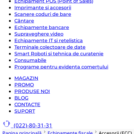
Echipament POS (Point of Sales)
Imprimante si accesorii
Scanere coduri de bare
Cântare
Echipamente bancare
Supraveghere video
Echipamente IT si retelistica
Terminale colectoare de date
Smart Roboti si tehnica de curatenie
Consumabile
Programe pentru evidența comerțului
MAGAZIN
PROMO
PRODUSE NOI
BLOG
CONTACTE
SUPORT
(022)-80-31-31
Pagina principală
Echipamente fiscale
Accesorii (ECC)