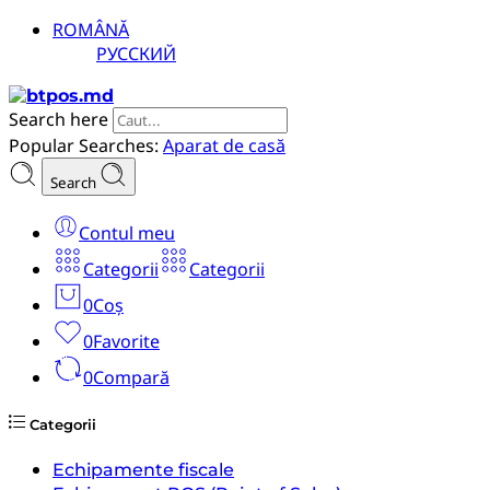
ROMÂNĂ
РУССКИЙ
Search here
Popular Searches:
Aparat de casă
Search
Contul meu
Categorii
Categorii
0
Coș
0
Favorite
0
Compară
Categorii
Echipamente fiscale