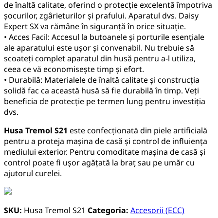
de înaltă calitate, oferind o protecție excelentă împotriva
șocurilor, zgârieturilor și prafului. Aparatul dvs. Daisy
Expert SX va rămâne în siguranță în orice situație.
• Acces Facil: Accesul la butoanele și porturile esențiale
ale aparatului este ușor și convenabil. Nu trebuie să
scoateți complet aparatul din husă pentru a-l utiliza,
ceea ce vă economisește timp și efort.
• Durabilă: Materialele de înaltă calitate și construcția
solidă fac ca această husă să fie durabilă în timp. Veți
beneficia de protecție pe termen lung pentru investiția
dvs.
Husa
Tremol
S21
este confecționată din piele artificială
pentru a proteja mașina de casă și control de influiența
mediului exterior. Pentru comoditate mașina de casă și
control poate fi ușor agățată la braț sau pe umăr cu
ajutorul curelei.
SKU:
Husa Tremol S21
Categoria:
Accesorii (ECC)