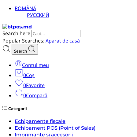
ROMÂNĂ
РУССКИЙ
Search here
Popular Searches:
Aparat de casă
Search
Contul meu
0
Coș
0
Favorite
0
Compară
Categorii
Echipamente fiscale
Echipament POS (Point of Sales)
Imprimante si accesorii