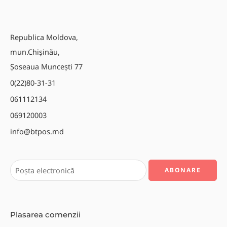
Republica Moldova,
mun.Chișinău,
Șoseaua Muncești 77
0(22)80-31-31
061112134
069120003
info@btpos.md
Plasarea comenzii