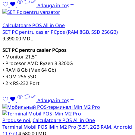
Adaugă în coș
Calculatoare POS All in One
SET PC pentru casier PCpos (RAM 8GB, SSD 256GB)
9.390,00
MDL
SET PC pentru casier PCpos
• Monitor 21,5″
• Procesor AMD Ryzen 3 3200G
• RAM 8 Gb (Max 64 Gb)
• ROM 256 SSD
• 2 x RS-232 Port
Adaugă în coș
Produse noi
,
Calculatoare POS All in One
Terminal Mobil POS iMin M2 Pro (5.5″, 2GB RAM, Android
11 Go)
4.680,00
MDL