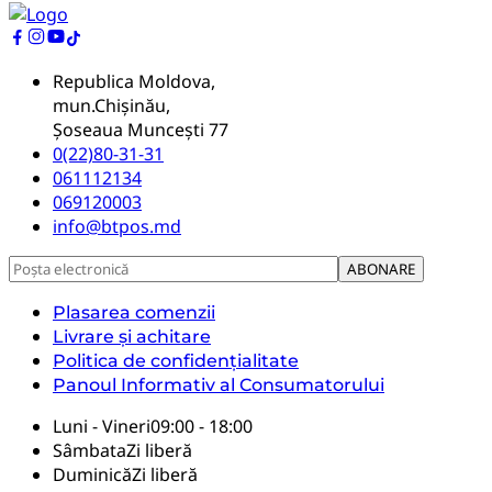
Republica Moldova,
mun.Chișinău,
Șoseaua Muncești 77
0(22)80-31-31
061112134
069120003
info@btpos.md
Plasarea comenzii
Livrare și achitare
Politica de confidențialitate
Panoul Informativ al Consumatorului
Luni - Vineri
09:00 - 18:00
Sâmbata
Zi liberă
Duminică
Zi liberă