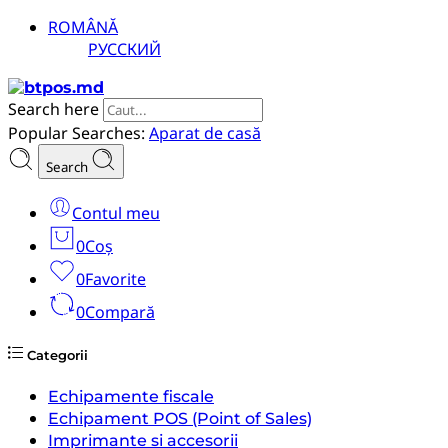
ROMÂNĂ
РУССКИЙ
Search here
Popular Searches:
Aparat de casă
Search
Contul meu
0
Coș
0
Favorite
0
Compară
Categorii
Echipamente fiscale
Echipament POS (Point of Sales)
Imprimante si accesorii