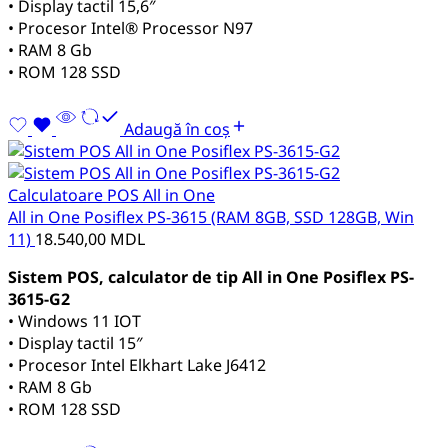
• Display tactil 15,6″
• Procesor
Intel® Processor N97
• RAM 8 Gb
• ROM 128 SSD
Adaugă în coș
Calculatoare POS All in One
All in One Posiflex PS-3615 (RAM 8GB, SSD 128GB, Win
11)
18.540,00
MDL
Sistem POS, calculator de tip All in One Posiflex PS-
3615-G2
• Windows 11 IOT
• Display tactil 15″
• Procesor Intel Elkhart Lake J6412
• RAM 8 Gb
• ROM 128 SSD