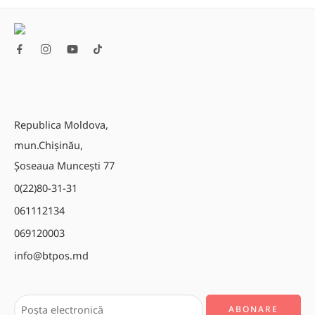
Republica Moldova,
mun.Chișinău,
Șoseaua Muncești 77
0(22)80-31-31
061112134
069120003
info@btpos.md