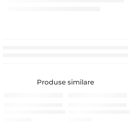
Produse similare
SISTEMUL DE APELARE A PERSONALULUI
SISTEMUL DE APELARE A PERSONALULUI
Pager Wireless Syscall S-Watch
Buton de Apelare Syscall ST-
2.810,00
MDL
420,00
MDL