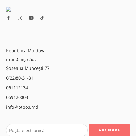
Republica Moldova,
mun.Chișinău,
Șoseaua Muncești 77
0(22)80-31-31
061112134
069120003
info@btpos.md