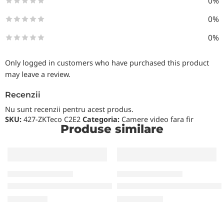
0%
0%
0%
Only logged in customers who have purchased this product
may leave a review.
Recenzii
Nu sunt recenzii pentru acest produs.
SKU:
427-ZKTeco C2E2
Categoria:
Camere video fara fir
Produse similare
CAMERE VIDEO FARA FIR
CAMERE VIDEO FARA FIR
Camera IP Wireless TP-LlNK Tapo C500
Camera IP Wireless TP-LlNK
990,00
MDL
1.040,00
MDL