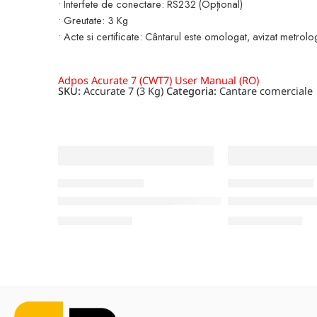
• Interfete de conectare: RS232 (Opțional)
• Greutate: 3 Kg
• Acte si certificate: Cântarul este omologat, avizat metrolog
Adpos Acurate 7 (CWT7) User Manual (RO)
SKU:
Accurate 7 (3 Kg)
Categoria:
Cantare comerciale
CANTARE COMERCIALE
CANTARE COMERCIALE
Cantar comercial CAS SWII-3CS (3 Kg)
Cantar comercia
2.380,00
MDL
2.390,00
MDL