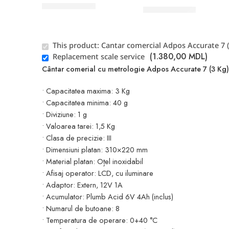
2.260,00
MDL
1.380,00
MDL
This product:
Cantar comercial Adpos Accurate 7 
(
1.380,00
MDL
)
Replacement scale service
Cântar comerial cu metrologie Adpos Accurate 7 (3 Kg)
• Capacitatea maxima: 3 Kg
• Capacitatea minima: 40 g
• Diviziune: 1 g
• Valoarea tarei: 1,5 Kg
• Clasa de precizie: III
• Dimensiuni platan: 310×220 mm
• Material platan: Oțel inoxidabil
• Afisaj operator: LCD, cu iluminare
• Adaptor: Extern, 12V 1A
• Acumulator: Plumb Acid 6V 4Ah (inclus)
• Numarul de butoane: 8
• Temperatura de operare: 0+40 °C