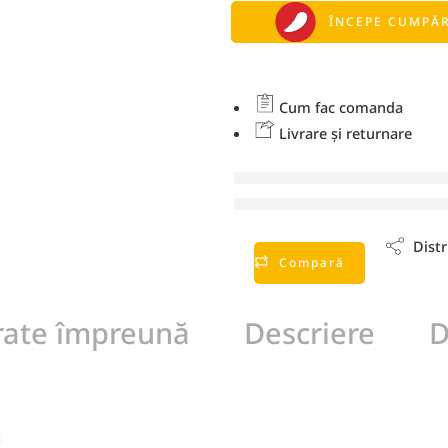
ÎNCEPE CUMPĂR
Cum fac comanda
Livrare și returnare
vizionează ace
Distr
Compară
ate împreună
Descriere
D
vice