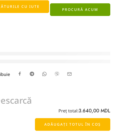
ĂTURILE CU IUTE
PROCURĂ ACUM
st produs chiar acum
ibuie
escarcă
3.640,00
MDL
Preț total:
ADĂUGAȚI TOTUL ÎN COȘ