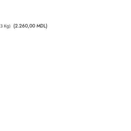
(
2.260,00
MDL
)
(3 Kg)