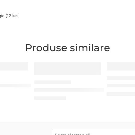
ic (12 luni)
Produse similare
CANTARE COMER
CANTARE COMERCIALE
l CAS SWII-15CS (15 Kg)
Cantar come
Cantar comercial CAS PRII-15CB (15 Kg)
2.250,00
MD
2.550,00
MDL