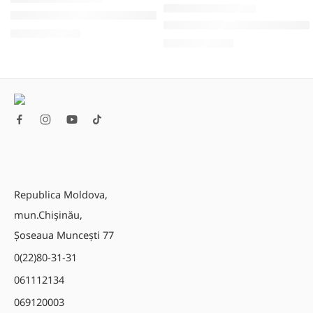
CANTARE CU ETICHETARE
Cantar cu etichetare CAS CN1-15P (15 Kg)
Cantar cu etichetare Mettle
15.160,00
MDL
46.210,00
MDL
Republica Moldova,
mun.Chișinău,
Șoseaua Muncești 77
0(22)80-31-31
061112134
069120003