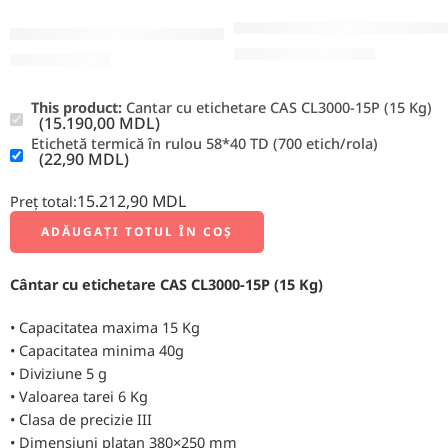
Etichetă termică în rulou 58*4
Cantar cu etichetare CAS CL3000-15P (15 Kg)
22,90
MDL
34,00
MDL
15.190,00
MDL
This product:
Cantar cu etichetare CAS CL3000-15P (15 Kg)
(
15.190,00
MDL
)
Etichetă termică în rulou 58*40 TD (700 etich/rola)
(
22,90
MDL
)
15.212,90
MDL
Preț total:
ADĂUGAȚI TOTUL ÎN COȘ
Cântar cu etichetare CAS CL3000-15P (15 Kg)
• Capacitatea maxima 15 Kg
• Capacitatea minima 40g
• Diviziune 5 g
• Valoarea tarei 6 Kg
• Clasa de precizie III
• Dimensiuni platan 380×250 mm