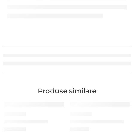
Produse similare
CARDURI PVC
CARDURI PVC
Cardul cu cip Mifare
Cardul PVC C4001, CR-80
17,40
MDL
5,00
MDL