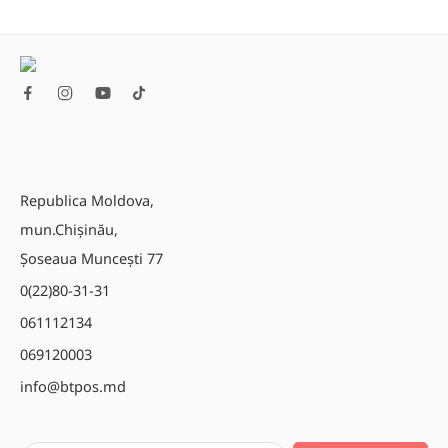
Republica Moldova,
mun.Chișinău,
Șoseaua Muncești 77
0(22)80-31-31
061112134
069120003
info@btpos.md