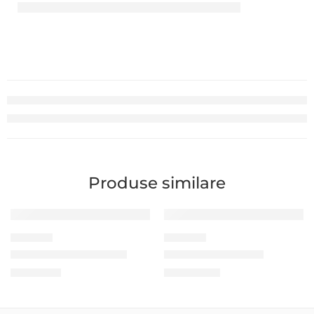
Produse similare
CABLU UTP
CABLU UTP
Patch cord UTP Zoll 5m
Clești – Tester RJ-45
90,00
MDL
940,00
MDL