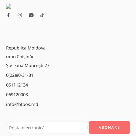
Republica Moldova,
mun.Chișinău,
Șoseaua Muncești 77
0(22)80-31-31
061112134
069120003
info@btpos.md