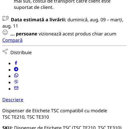
mai sus, costul de transport către client este
suportat de client.
Data estimată a livrării:
duminică, aug. 09 – marți,
aug. 11
...
persoane
vizionează acest produs chiar acum
Compară
Distribuie
Descriere
Dispenser de Etichete TSC compatibil cu modele
TSC TE210, TSC TE310
SKU:
Dispenser de Etichete TSC (TSC TE210, TSC TE310)