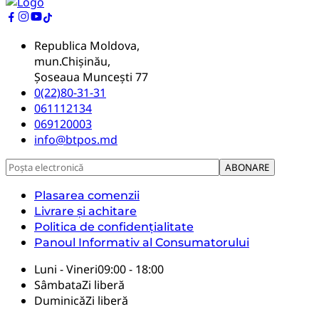
Republica Moldova,
mun.Chișinău,
Șoseaua Muncești 77
0(22)80-31-31
061112134
069120003
info@btpos.md
Plasarea comenzii
Livrare și achitare
Politica de confidențialitate
Panoul Informativ al Consumatorului
Luni - Vineri
09:00 - 18:00
Sâmbata
Zi liberă
Duminică
Zi liberă