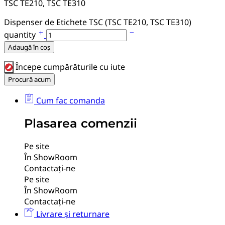
TSC TE210, TSC TE310
Dispenser de Etichete TSC (TSC TE210, TSC TE310)
quantity
Adaugă în coș
Începe cumpărăturile cu iute
Procură acum
Cum fac comanda
Plasarea comenzii
Pe site
În ShowRoom
Contactați-ne
Pe site
În ShowRoom
Contactați-ne
Livrare și returnare