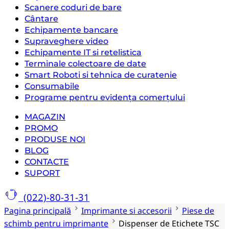
Scanere coduri de bare
Cântare
Echipamente bancare
Supraveghere video
Echipamente IT si retelistica
Terminale colectoare de date
Smart Roboti si tehnica de curatenie
Consumabile
Programe pentru evidența comerțului
MAGAZIN
PROMO
PRODUSE NOI
BLOG
CONTACTE
SUPORT
(022)-80-31-31
Pagina principală
Imprimante si accesorii
Piese de
schimb pentru imprimante
Dispenser de Etichete TSC