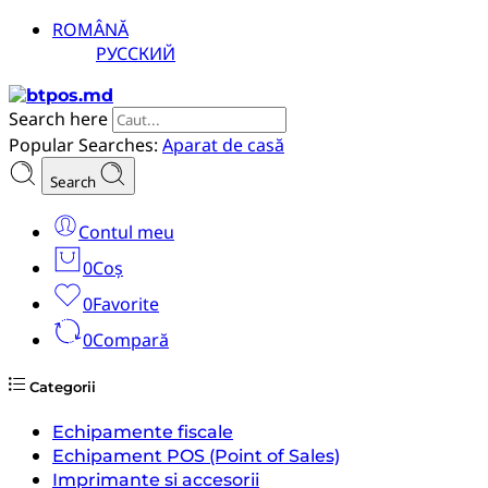
ROMÂNĂ
РУССКИЙ
Search here
Popular Searches:
Aparat de casă
Search
Contul meu
0
Coș
0
Favorite
0
Compară
Categorii
Echipamente fiscale
Echipament POS (Point of Sales)
Imprimante si accesorii