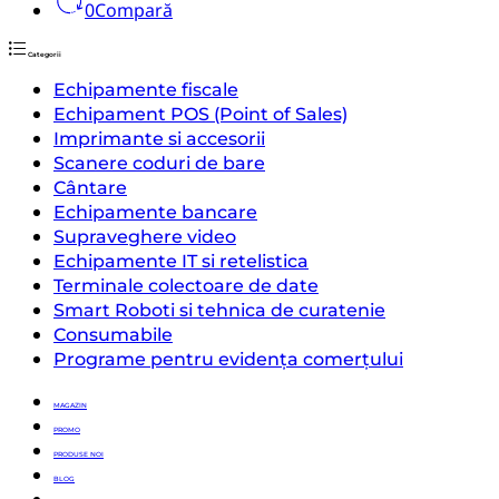
0
Compară
Categorii
Echipamente fiscale
Echipament POS (Point of Sales)
Imprimante si accesorii
Scanere coduri de bare
Cântare
Echipamente bancare
Supraveghere video
Echipamente IT si retelistica
Terminale colectoare de date
Smart Roboti si tehnica de curatenie
Consumabile
Programe pentru evidența comerțului
MAGAZIN
PROMO
PRODUSE NOI
BLOG