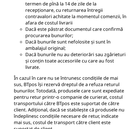
termen de pînă la 14 de zile de la
recepționare, cu returnarea întregii
contravalori achitate la momentul comenzii, în
afara de costul livrarii
Dacă este păstrat documentul care confirmă
procurarea bunurilor;
Dacă bunurile sunt nefolosite și sunt în
ambalajul original;
Dacă bunurile nu au deteriorări sau zgârieturi
și conțin toate accesoriile cu care au fost
livrate.
În cazul în care nu se întrunesc condițiile de mai
sus, BTpos își rezervă dreptul de a refuza returul
bunurilor. Totodată, produsele care sunt expediate
pentru retur printr-o companie de curierat, costul
transportului către BTpos este suportat de către
client. Adițional, dacă se stabilește că produsele nu
îndeplinesc condițiile necesare de retur, indicate
mai sus, costul de transport către client este
suportat de client.