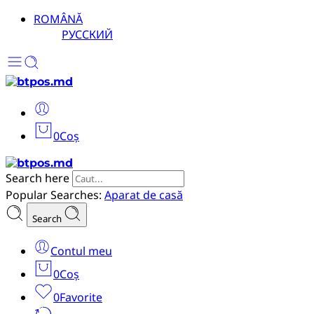
ROMÂNĂ
РУССКИЙ
0
Coș
Search here
Popular Searches:
Aparat de casă
Search
Contul meu
0
Coș
0
Favorite