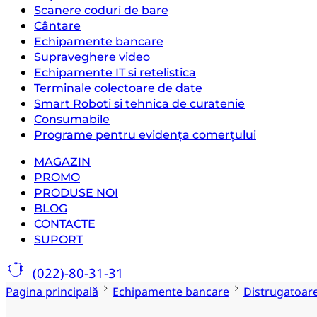
Scanere coduri de bare
Cântare
Echipamente bancare
Supraveghere video
Echipamente IT si retelistica
Terminale colectoare de date
Smart Roboti si tehnica de curatenie
Consumabile
Programe pentru evidența comerțului
MAGAZIN
PROMO
PRODUSE NOI
BLOG
CONTACTE
SUPORT
(022)-80-31-31
Pagina principală
Echipamente bancare
Distrugatoar