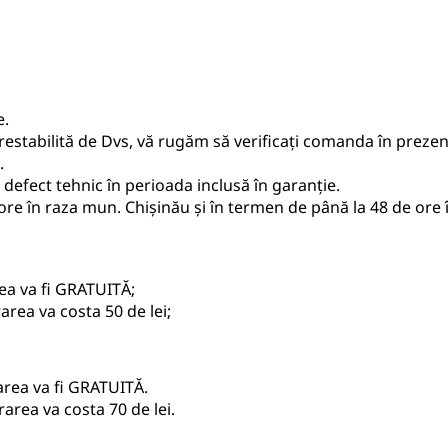
e.
estabilită de Dvs, vă rugăm să verificați comanda în prezenț
.
defect tehnic în perioada inclusă în garanție.
ore în raza mun. Chișinău și în termen de până la 48 de ore î
ea va fi GRATUITĂ;
area va costa 50 de lei;
area va fi GRATUITĂ.
area va costa 70 de lei.