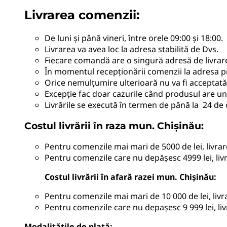
Livrarea comenzii:
De luni și până vineri, între orele 09:00 și 18:00.
Livrarea va avea loc la adresa stabilită de Dvs.
Fiecare comandă are o singură adresă de livrar
În momentul recepționării comenzii la adresa pr
Orice nemulțumire ulterioară nu va fi acceptată
Excepție fac doar cazurile când produsul are un 
Livrările se execută în termen de până la 24 de 
Costul livrării în raza mun. Chișinău:
Pentru comenzile mai mari de 5000 de lei, livrar
Pentru comenzile care nu depășesc 4999 lei, livr
Costul livrării în afară razei mun. Chișinău:
Pentru comenzile mai mari de 10 000 de lei, livr
Pentru comenzile care nu depașesc 9 999 lei, livr
Modalitățile de plată
: