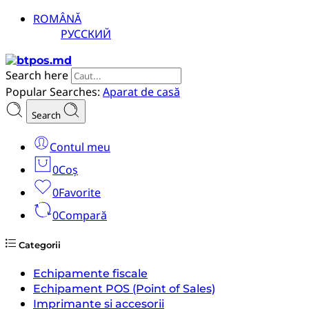
ROMÂNĂ
РУССКИЙ
Search here
Popular Searches:
Aparat de casă
Search
Contul meu
0
Coș
0
Favorite
0
Compară
Categorii
Echipamente fiscale
Echipament POS (Point of Sales)
Imprimante si accesorii