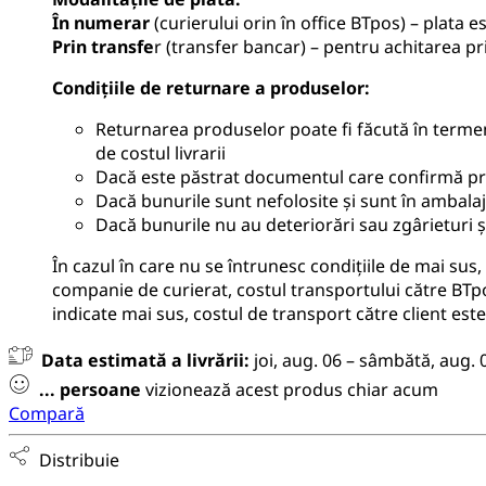
În numerar
(curierului orin în office BTpos) – plata e
Prin transfe
r (transfer bancar) – pentru achitarea pr
Condițiile de returnare a produselor
:
Returnarea produselor poate fi făcută în termen 
de costul livrarii
Dacă este păstrat documentul care confirmă pr
Dacă bunurile sunt nefolosite și sunt în ambalaju
Dacă bunurile nu au deteriorări sau zgârieturi și
În cazul în care nu se întrunesc condițiile de mai sus
companie de curierat, costul transportului către BTpos
indicate mai sus, costul de transport către client este
Data estimată a livrării:
joi, aug. 06 – sâmbătă, aug. 
...
persoane
vizionează acest produs chiar acum
Compară
Distribuie