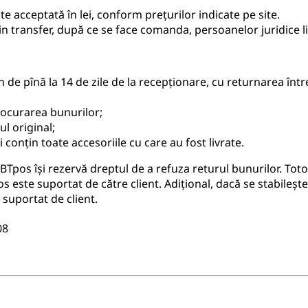
ste acceptată în lei, conform prețurilor indicate pe site.
in transfer, după ce se face comanda, persoanelor juridice li
de pînă la 14 de zile de la recepționare, cu returnarea într
ocurarea bunurilor;
l original;
 conțin toate accesoriile cu care au fost livrate.
, BTpos își rezervă dreptul de a refuza returul bunurilor. To
 este suportat de către client. Adițional, dacă se stabileșt
 suportat de client.
08