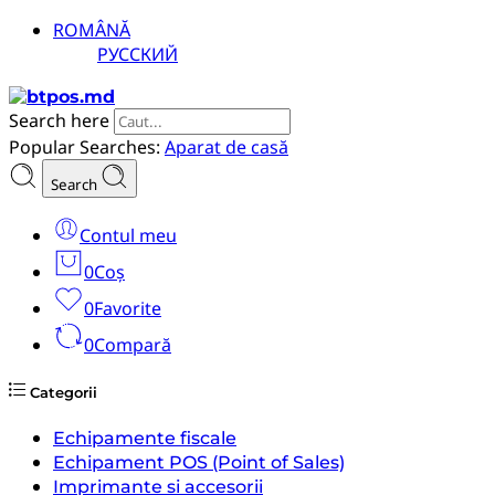
ROMÂNĂ
РУССКИЙ
Search here
Popular Searches:
Aparat de casă
Search
Contul meu
0
Coș
0
Favorite
0
Compară
Categorii
Echipamente fiscale
Echipament POS (Point of Sales)
Imprimante si accesorii