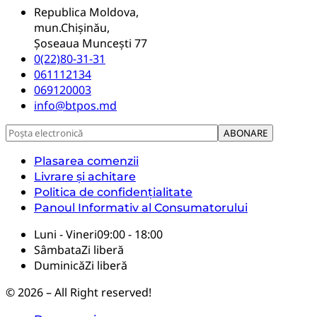
Republica Moldova,
mun.Chișinău,
Șoseaua Muncești 77
0(22)80-31-31
061112134
069120003
info@btpos.md
Plasarea comenzii
Livrare și achitare
Politica de confidențialitate
Panoul Informativ al Consumatorului
Luni - Vineri
09:00 - 18:00
Sâmbata
Zi liberă
Duminică
Zi liberă
© 2026 – All Right reserved!